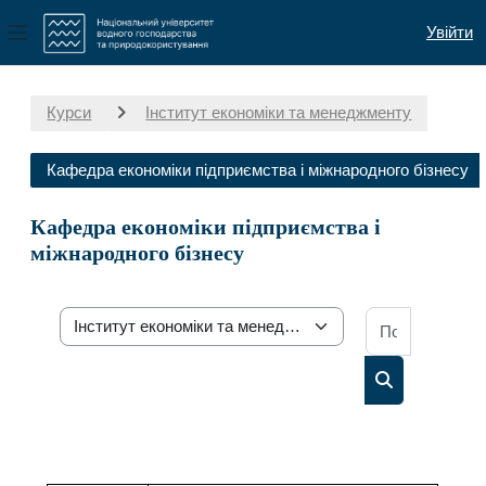
Увійти
Бокова панель
Перейти до головного вмісту
Курси
Інститут економіки та менеджменту
Кафедра економіки підприємства і міжнародного бізнесу
Кафедра економіки підприємства і
міжнародного бізнесу
Пошук осв
Категорії курсів
Пошук освітн