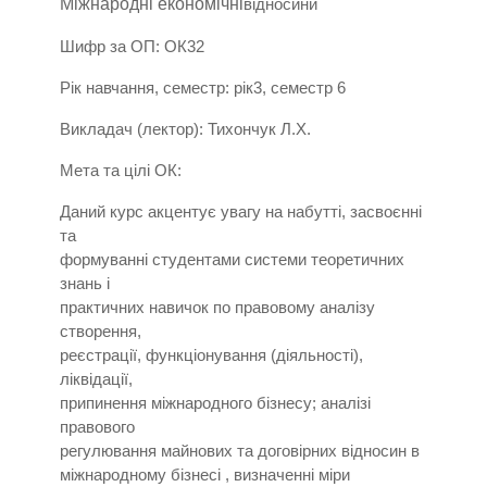
Міжнародні економічні
відносини
Шифр за ОП: ОК32
Рік навчання, семестр: рік3, семестр 6
Викладач (лектор): Тихончук Л.Х.
Мета та цілі ОК:
Даний курс акцентує увагу на набутті, засвоєнні
та
формуванні студентами системи теоретичних
знань і
практичних навичок по правовому аналізу
створення,
реєстрації, функціонування (діяльності),
ліквідації,
припинення міжнародного бізнесу; аналізі
правового
регулювання майнових та договірних відносин в
міжнародному бізнесі , визначенні міри