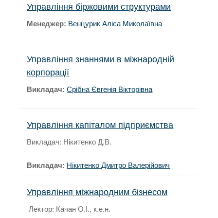
Управління біржовими структурами
Менеджер:
Венцурик Аліса Миколаївна
Управління знаннями в міжнародній
корпорації
Викладач:
Срібна Євгенія Вікторівна
Управління капіталом підприємства
Викладач: Нікитенко Д.В.
Викладач:
Нікитенко Дмитро Валерійович
Управління міжнародним бізнесом
Лектор: Качан О.І., к.е.н.