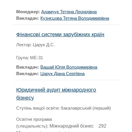
Менеджер:
Адамчук Тетяна Леонідівна
Викладач:
Кузнєцова Тетяна Володимирівна
Фінансові системи зарубіжних країн
Лектор: Царук Д.С.
Група: МЕ-31
Викладач:
Вашай Юлія Володимирівна
Викладач:
Царук Діана Сергіївна
Юридичний аудит міжнародного
бізнесу
Ступінь вищої освіти: бакалаврський (перший)
Освітня програма
(спеціальність):
Міжнародний бізнес
292