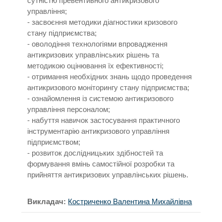
сутністю превентивного антикризового
управління;
- засвоєння методики діагностики кризового
стану підприємства;
- оволодіння технологіями впровадження
антикризових управлінських рішень та
методикою оцінювання їх ефективності;
- отримання необхідних знань щодо проведення
антикризового моніторингу стану підприємства;
- ознайомлення із системою антикризового
управління персоналом;
- набуття навичок застосування практичного
інструментарію антикризового управління
підприємством;
- розвиток дослідницьких здібностей та
формування вмінь самостійної розробки та
прийняття антикризових управлінських рішень.
Викладач:
Костриченко Валентина Михайлівна