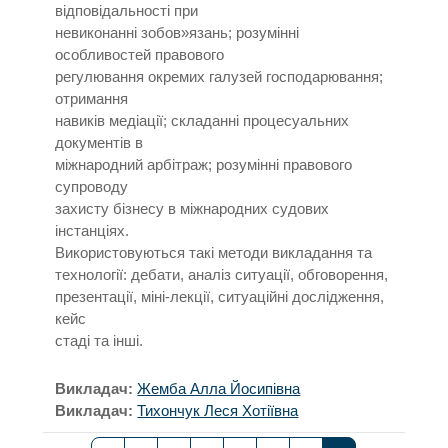
відповідальності при
невиконанні зобов»язань; розумінні
особливостей правового
регулювання окремих галузей господарювання;
отримання
навиків медіації; складанні процесуальних
документів в
міжнародний арбітраж; розумінні правового
супроводу
захисту бізнесу в міжнародних судових
інстанціях.
Використовуються такі методи викладання та
технології: дебати, аналіз ситуації, обговорення,
презентації, міні-лекції, ситуаційні дослідження,
кейс
стаді та інші.
Викладач:
Жемба Алла Йосипівна
Викладач:
Тихончук Леся Хотіївна