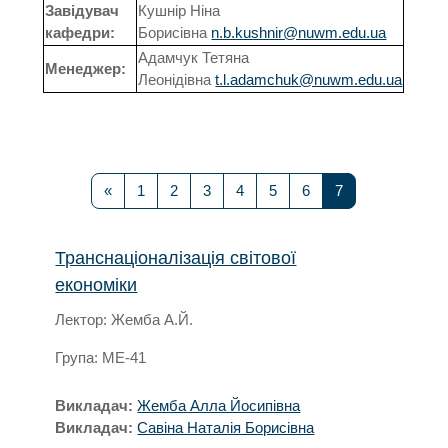
Завідувач
Кушнір Ніна
кафедри:
Борисівна
n.b.kushnir@nuwm.edu.ua
Адамчук Тетяна
Менеджер:
Леонідівна
t.l.adamchuk@nuwm.edu.ua
Попередня сторінка
Сторінка 1
Сторінка 2
Сторінка 3
Сторінка 4
Сторінка 5
Сторінка 6
Сторінка 7
«
1
2
3
4
5
6
7
Транснаціоналізація світової
економіки
Лектор: Жемба А.Й.
Група: МЕ-41
Викладач:
Жемба Алла Йосипівна
Викладач:
Савіна Наталія Борисівна