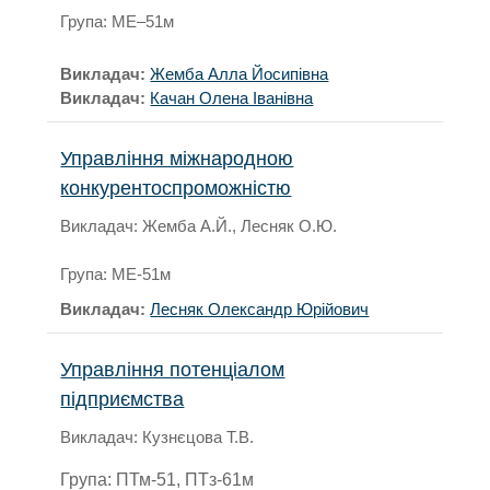
Група: МЕ–51м
Викладач:
Жемба Алла Йосипівна
Викладач:
Качан Олена Іванівна
Управління міжнародною
конкурентоспроможністю
Викладач: Жемба А.Й., Лесняк О.Ю.
Група: МЕ-51м
Викладач:
Лесняк Олександр Юрійович
Управління потенціалом
підприємства
Викладач: Кузнєцова Т.В.
Група: ПТм-51, ПТз-61м