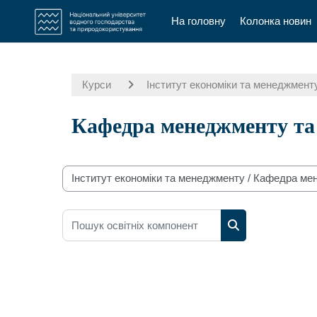
На головну
Колонка новин
Перейти до головного вмісту
Курси
Інститут економіки та менеджмент
Кафедра менеджменту та
Категорії курсів
Пошук освітніх компонент
Пошук освітніх 