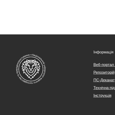
Інформація
Веб-портал
Репозиторій
ПС-Деканат
Технічна пі
Інструкція