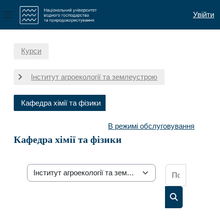
Увійти
Бокова панель
Перейти до головного вмісту
Курси
Інститут агроекології та землеустрою
Кафедра хімії та фізики
В режимі обслуговування
Кафедра хімії та фізики
Пошук осв
Категорії курсів
Пошук освітн