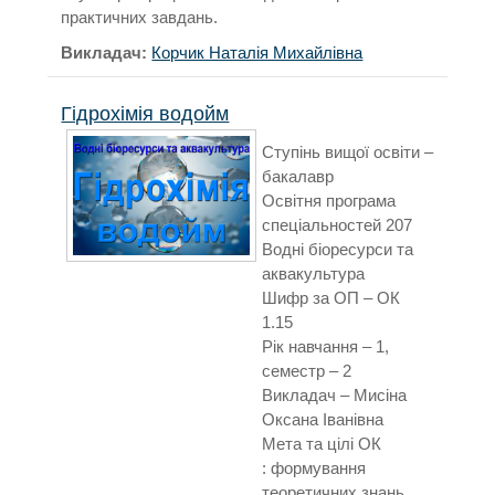
практичних завдань.
Викладач:
Корчик Наталія Михайлівна
Гідрохімія водойм
Ступінь вищої освіти –
бакалавр
Освітня програма
спеціальностей 207
Водні біоресурси та
аквакультура
Шифр за ОП – ОК
1.15
Рік навчання – 1,
семестр – 2
Викладач – Мисіна
Оксана Іванівна
Мета та цілі ОК
: формування
теоретичних знань,