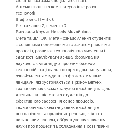
Освітня програма спеціальності 151
Автоматизація та комп’ютерно-інтегровані
технології
Шифр за ОП – ВК 6
Рік навчання 2, семестр 3
Викладач Корчик Наталія Михайлівна
Мета та цілі ОК: Мета - ознайомлення студентів
з основними положеннями та закономірностями
процесів, розвиток технологічного мислення і
здатності аналізувати явища, формування
наукового світогляду з проблем базових
технологій, раціонального природокористування;
ознайомлення студентів з фізико-хімічними
явищами, які зустрічаються в різноманітних
технологічних схемах галузей виробництв. Ціль
дисципліни - підготовка студентів до
ефективного засвоєння основ процесів,
технологічних схем галузевих виробництв
неорганічних та органічних речовин, згідно з
навчальним планом, обґрунтування значення
науки про процеси та обладнання в розв’язанні