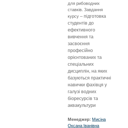
для рибоводних
ставків. Завдання
курсу
– підготовка
студентів до
ефективного
вивчення та
засвоєння
професійно
орієнтованих та
спеціальних
дисциплін, на яких
базуються практичні
навички фахівця у
галузі водних
біоресурсів та
аквакультури
Менеджер:
Мисіна
Оксана Іванівна