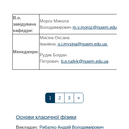
В.о.
Мороз Микола
завідувача
Володимирович
m.v.moroz@nuwm.edu.ua
кафедри:
Мисіна Оксана
Іванівна
o.i.mysina@nuwm.edu.ua
Менеджери:
Рудик Богдан
Петрович
b.p.rudyk@nuwm.edu.ua
Сторінка 1
Сторінка 2
Сторінка 3
Наступна сторінка
1
2
3
»
Основи класичної фізики
Викладач:
Рибалко Андрій Володимирович