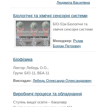
Людмила Василівна
Біологічні та хімічні сенсорні системи
БІО-51м Біологічні та
хімічні сенсорні системи
Менеджер:
Рудик
Богдан Петрович
Біофізика
Лектор: Лебедь О.О.,
Групи: БІО-11, ВБА-11
Викладач:
Лебедь Олександр Олександрович
Виробничі процеси та обладнання
Ступінь вищої освіти – бакалавр