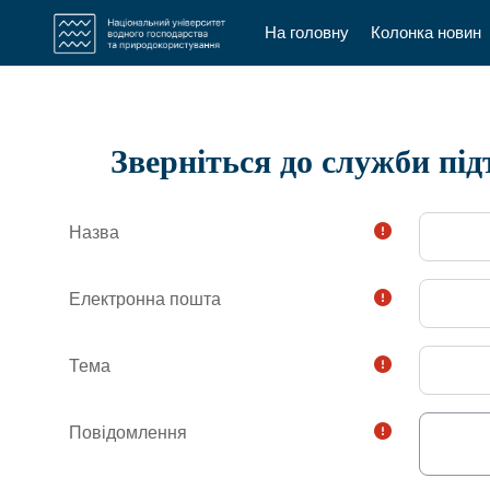
На головну
Колонка новин
Перейти до головного вмісту
Зверніться до служби пі
Назва
Електронна пошта
Тема
Повідомлення