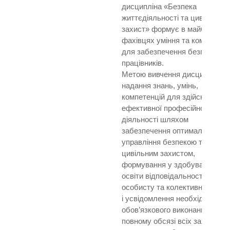
дисципліна «Безпека
життєдіяльності та цивільний
захист» формує в майбутніх
фахівцях уміння та компетенці
для забезпечення безпеки
працівників.
Метою вивчення дисципліни є
надання знань, умінь,
компетенцій для здійснення
ефективної професійної
діяльності шляхом
забезпечення оптимального
управління безпекою та
цивільним захистом,
формування у здобувачів вищ
освіти відповідальності за
особисту та колективну безпе
і усвідомлення необхідності
обов’язкового виконання в
повному обсязі всіх заходів