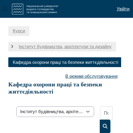
Увійти
Бокова панель
Перейти до головного вмісту
Курси
Інститут будівництва, архітектури та дизайну
Кафедра охорони праці та безпеки життєдіяльності
В режимі обслуговування
Кафедра охорони праці та безпеки
життєдіяльності
Пошук осв
Категорії курсів