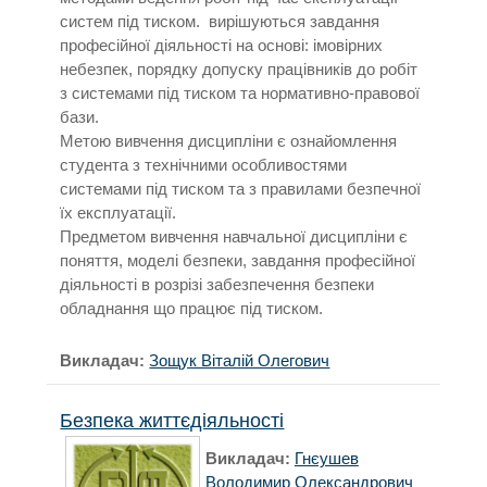
систем під тиском. вирішуються завдання
професійної діяльності на основі: імовірних
небезпек, порядку допуску працівників до робіт
з системами під тиском та нормативно-правової
бази.
Метою вивчення дисципліни є ознайомлення
студента з технічними особливостями
системами під тиском та з правилами безпечної
їх експлуатації.
Предметом вивчення навчальної дисципліни є
поняття, моделі безпеки, завдання професійної
діяльності в розрізі забезпечення безпеки
обладнання що працює під тиском.
Викладач:
Зощук Віталій Олегович
Безпека життєдіяльності
Викладач:
Гнєушев
Володимир Олександрович