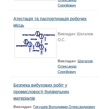
Сергійович
Атестація та паспортизація робочих
місць
Викладач:
Шаталов
О.С.
Викладач:
Шаталов
Олександр
Сергійович
Безпека вибухових робіт у
промисловості будівельних
матеріалів
Викладач:
Гнєушев Володимир Олександрович