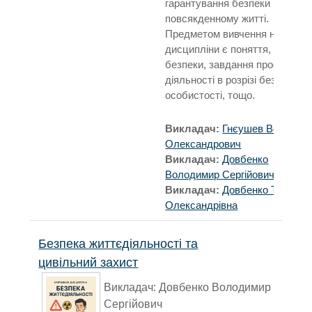
гарантування безпеки в
повсякденному житті.
Предметом вивчення навчальн
дисципліни є поняття, моделі
безпеки, завдання професійно
діяльності в розрізі безпеки
особистості, тощо.
Викладач:
Гнєушев Володим
Олександрович
Викладач:
Довбенко
Володимир Сергійович
Викладач:
Довбенко Тетяна
Олександрівна
Безпека життєдіяльності та
цивільний захист
Викладач: Довбенко Володимир
Сергійович