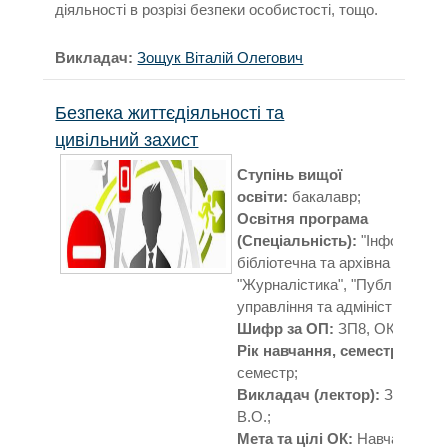
діяльності в розрізі безпеки особистості, тощо.
Викладач:
Зощук Віталій Олегович
Безпека життєдіяльності та
цивільний захист
Ступінь вищої
освіти:
бакалавр;
Освітня програма
(Спеціальність):
"Інформацій
бібліотечна та архівна справа"
"Журналістика", "Публічне
управління та адміністрування
Шифр за ОП:
ЗП8, ОК6, ЗП8;
Рік навчання, семестр:
4 рік,
семестр;
Викладач (лектор):
Зощук
В.О.;
Мета та цілі ОК:
Навчальна