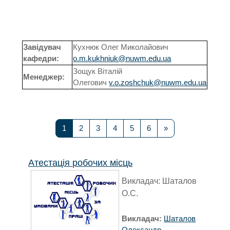
Пошук освітн
Завідувач
Кухнюк Олег Миколайович
кафедри:
o.m.kukhniuk@nuwm.edu.ua
Зощук Віталій
Менеджер:
Олегович
v.o.zoshchuk@nuwm.edu.ua
Сторінка 1
Сторінка 2
Сторінка 3
Сторінка 4
Сторінка 5
Сторінка 6
Наступна сторінк
1
2
3
4
5
6
»
Атестація робочих місць
Викладач:
Шаталов
О.С.
Викладач:
Шаталов
Олександр