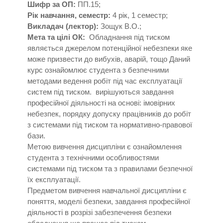
Шифр за ОП:
ПП.15;
Рік навчання, семестр:
4 рік, 1 семестр;
Викладач (лектор):
Зощук В.О.;
Мета та цілі ОК:
Обладнання під тиском
являється джерелом потенційної небезпеки яке
може призвести до вибухів, аварій, тощо Даний
курс ознайомлює студента з безпечними
методами ведення робіт під час експлуатації
систем під тиском. вирішуються завдання
професійної діяльності на основі: імовірних
небезпек, порядку допуску працівників до робіт
з системами під тиском та нормативно-правової
бази.
Метою вивчення дисципліни є ознайомлення
студента з технічними особливостями
системами під тиском та з правилами безпечної
їх експлуатації.
Предметом вивчення навчальної дисципліни є
поняття, моделі безпеки, завдання професійної
діяльності в розрізі забезпечення безпеки