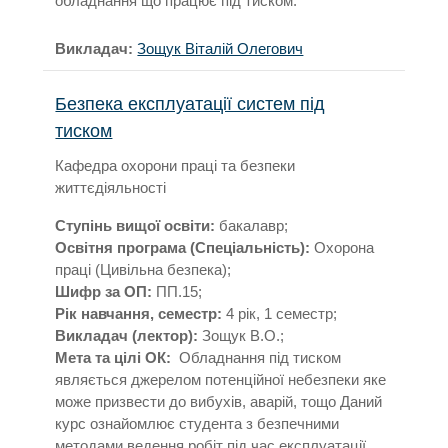
обладнання що працює під тиском.
Викладач:
Зощук Віталій Олегович
Безпека експлуатації систем під
тиском
Кафедра охорони праці та безпеки
життєдіяльності
Текст резюме курсу:
Ступінь вищої освіти:
бакалавр;
Освітня програма (Спеціальність):
Охорона
праці (Цивільна безпека);
Шифр за ОП:
ПП.15;
Рік навчання, семестр:
4 рік, 1 семестр;
Викладач (лектор):
Зощук В.О.;
Мета та цілі ОК:
Обладнання під тиском
являється джерелом потенційної небезпеки яке
може призвести до вибухів, аварій, тощо Даний
курс ознайомлює студента з безпечними
методами ведення робіт під час експлуатації