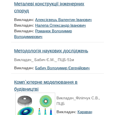
Металеві конструкції інженерних
споруд
Викладач:
Алексієвець Валентин Іванович
Викладач:
Налепа Олександр Іванович
Викладач:
Романюк Володимир
Володимирович
Методологія наукових досліджень
Викладач_ Бабич Є.М._ ПЦБ-51м
Викладач:
Бабич Володимир Євгенійович
Комп`ютерне моделювання в
будівництві
Викладач_Філіпчук С.В.,
ПЦБ
Викладач:
Караван