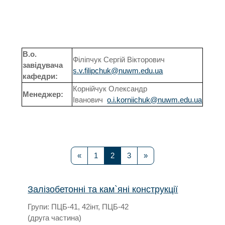
Пошук освітн
В.о.
Філіпчук Сергій Вікторович
завідувача
s.v.filipchuk@nuwm.edu.ua
кафедри:
Корнійчук Олександр
Менеджер:
Іванович
o.i.korniichuk@nuwm.edu.ua
Попередня сторінка
Сторінка 1
Сторінка 2
Сторінка 3
Наступна сторінка
«
1
2
3
»
Залізобетонні та кам`яні конструкції
Групи: ПЦБ-41, 42інт, ПЦБ-42
(друга частина)