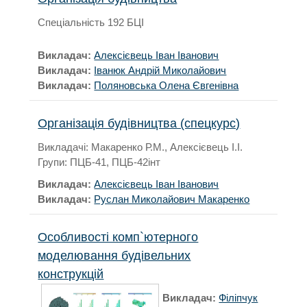
Спеціальність 192 БЦІ
Викладач:
Алексієвець Іван Іванович
Викладач:
Іванюк Андрій Миколайович
Викладач:
Поляновська Олена Євгенівна
Організація будівництва (спецкурс)
Викладачі: Макаренко Р.М., Алексієвець І.І.
Групи: ПЦБ-41, ПЦБ-42інт
Викладач:
Алексієвець Іван Іванович
Викладач:
Руслан Миколайович Макаренко
Особливості комп`ютерного
моделювання будівельних
конструкцій
Викладач:
Філіпчук