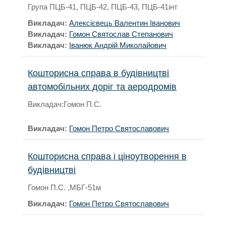
Група ПЦБ-41, ПЦБ-42, ПЦБ-43, ПЦБ-41інт
Викладач:
Алексієвець Валентин Іванович
Викладач:
Гомон Святослав Степанович
Викладач:
Іванюк Андрій Миколайович
Кошторисна справа в будівництві
автомобільних доріг та аеродромів
Викладач:Гомон П.С.
Викладач:
Гомон Петро Святославович
Кошторисна справа і ціноутворення в
будівництві
Гомон П.С. ,МБГ-51м
Викладач:
Гомон Петро Святославович