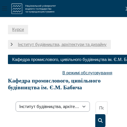
Бокова панель
Перейти до головного вмісту
Курси
Інститут будівництва, архітектури та дизайну
Кафедра промислового, цивільного будівництва ім. Є.М. 
В режимі обслуговування
Кафедра промислового, цивільного
будівництва ім. Є.М. Бабича
Пошук осв
Категорії курсів