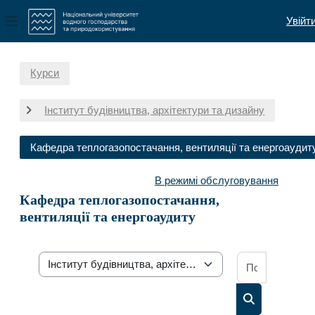
Увійт
Бокова панель
Перейти до головного вмісту
Курси
Інститут будівництва, архітектури та дизайну
Кафедра теплогазопостачання, вентиляції та енергоаудит
В режимі обслуговування
Кафедра теплогазопостачання,
вентиляції та енергоаудиту
Пошук осв
Категорії курсів