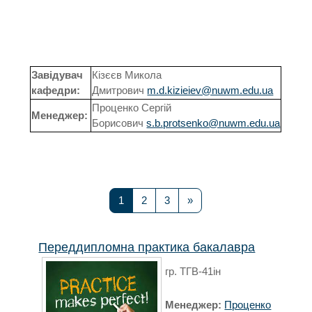
Пошук освітн
Завідувач
Кізєєв Микола
кафедри:
Дмитрович
m.d.kizieiev@nuwm.edu.ua
Проценко Сергій
Менеджер:
Борисович
s.b.protsenko@nuwm.edu.ua
Сторінка 1
Сторінка 2
Сторінка 3
Наступна сторінка
1
2
3
»
Переддипломна практика бакалавра
гр. ТГВ-41ін
Менеджер:
Проценко