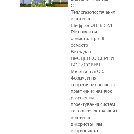
ОП:
Теплогазопостачання і
вентиляція
Шифр за ОП: ВК 2.1
Рік навчання,
семестр: 1 рік, ІІ
семестр
Викладач:
ПРОЦЕНКО СЕРГІЙ
БОРИСОВИЧ
Мета та цілі ОК:
Формування
теоретичних знань та
практичних навичок
розрахунку і
проєктування систем
теплогазопостачання і
вентиляції з
використанням
вторинних та