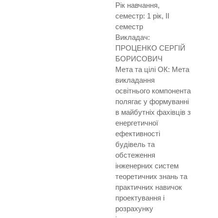
Рік навчання,
семестр: 1 рік, ІІ
семестр
Викладач:
ПРОЦЕНКО СЕРГІЙ
БОРИСОВИЧ
Мета та цілі ОК: Мета
викладання
освітнього компонента
полягає у формуванні
в майбутніх фахівців з
енергетичної
ефективності
будівель та
обстеження
інженерних систем
теоретичних знань та
практичних навичок
проектування і
розрахунку