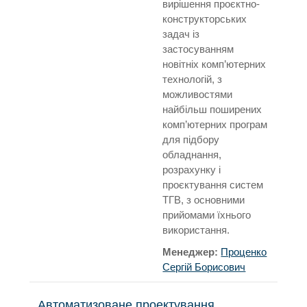
вирішення проєктно-
конструкторських
задач із
застосуванням
новітніх комп’ютерних
технологій, з
можливостями
найбільш поширених
комп’ютерних програм
для підбору
обладнання,
розрахунку і
проєктування систем
ТГВ, з основними
прийомами їхнього
використання.
Менеджер:
Проценко
Сергій Борисович
Автоматизоване проектування