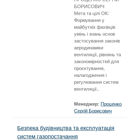
БОРИСОВИЧ
Мета та цілі ОК:
Формування у
майбутніх фахівців
умінь і знань основ
застосування законів
аеродинаміки
вентиляції, рівнянь та
закономірностей для
проєктування,
налагодження і
регулювання систем
вентиляції..
Менеджер:
Проценко
Сергій Борисович
Безпека будівництва та експлуатація
систем газопостачання