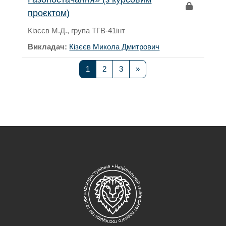
проєктом)
Кізєєв М.Д., група ТГВ-41інт
Викладач:
Кізєєв Микола Дмитрович
Сторінка 1
Сторінка 2
Сторінка 3
Наступна сторінка
1
2
3
»