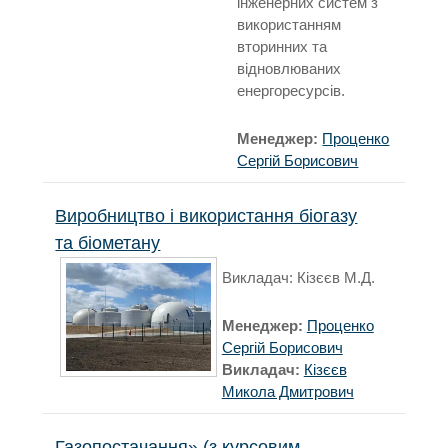
інженерних систем з
використанням
вторинних та
відновлюваних
енергоресурсів.
Менеджер:
Проценко
Сергій Борисович
Виробництво і використання біогазу
та біометану
Викладач: Кізєєв М.Д.
Менеджер:
Проценко
Сергій Борисович
Викладач:
Кізєєв
Микола Дмитрович
Газопостачання» (з курсовим