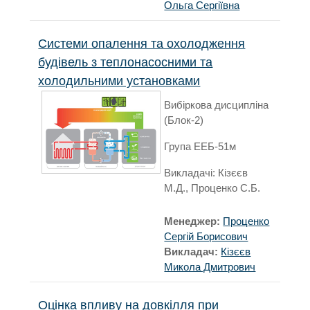
Ольга Сергіївна
Системи опалення та охолодження
будівель з теплонасосними та
холодильними установками
Вибіркова дисципліна
(Блок-2)
Група ЕЕБ-51м
Викладачі: Кізєєв
М.Д., Проценко С.Б.
Менеджер:
Проценко
Сергій Борисович
Викладач:
Кізєєв
Микола Дмитрович
Оцінка впливу на довкілля при