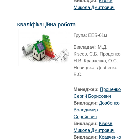
Викладач:
Кізєєв
Микола Дмитрович
Кваліфікаційна робота
Група: ЕЕБ-61м
Викладачі: М.Д.
Кізєєв, С.Б. Проценко,
Н.В. Кравченко, О.С.
Новицька, Довбенко
В.С.
Менеджер:
Проценко
Сергій Борисович
Викладач:
Довбенко
Володимир
Сергійович
Викладач:
Кізєєв
Микола Дмитрович
Викладач:
Кравченко