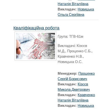
Наталія Віталіївна
Викладач:
Новицька
Ольга Сергіївна
Кваліфікаційна робота
Група: ТГВ-61м
Викладачі: Кізєєв
М.Д., Проценко С.Б.,
Кравченко Н.В.,
Новицька О.С.
Менеджер:
Проценко
Сергій Борисович
Викладач:
Кізєєв
Микола Дмитрович
Викладач:
Кравченко
Наталія Віталіївна
Викладач:
Новицька