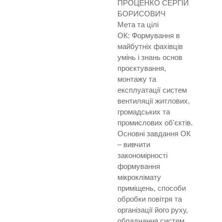
ПРОЦЕНКО СЕРГІЙ
БОРИСОВИЧ
Мета та цілі
ОК: Формування в
майбутніх фахівців
умінь і знань основ
проєктування,
монтажу та
експлуатації систем
вентиляції житлових,
громадських та
промислових об'єктів.
Основні завдання ОК
– вивчити
закономірності
формування
мікроклімату
приміщень, способи
обробки повітря та
організації його руху,
обладнання систем.