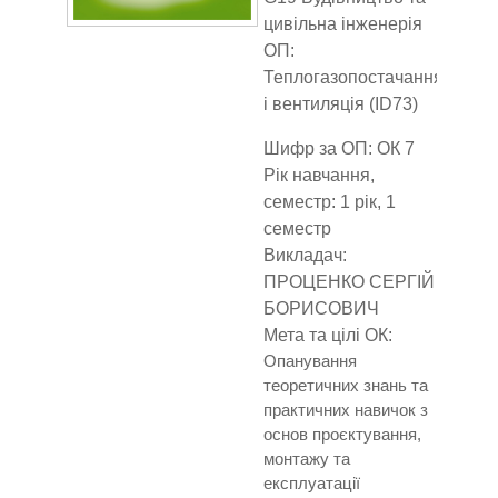
цивільна інженерія
ОП:
Теплогазопостачання
і вентиляція (ID73)
Шифр за ОП: ОК 7
Рік навчання,
семестр: 1 рік, 1
семестр
Викладач:
ПРОЦЕНКО СЕРГІЙ
БОРИСОВИЧ
Мета та цілі ОК:
Опанування
теоретичних знань та
практичних навичок з
основ проєктування,
монтажу та
експлуатації