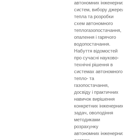
автономних інженерних
систем, вибору джерел
тепла та розробки
схем автономного
теплогазопостачання,
опалення і гарячого
водопостачання.
Набуття відомостей
про сучасні науково-
технічні рішення в
системах автономного
тепло- та
газопостачання,
досвіду і практичних
навичок вирішення
конкретних інженерних
задач, оволодіння
методиками
розрахунку
автономних інженерних