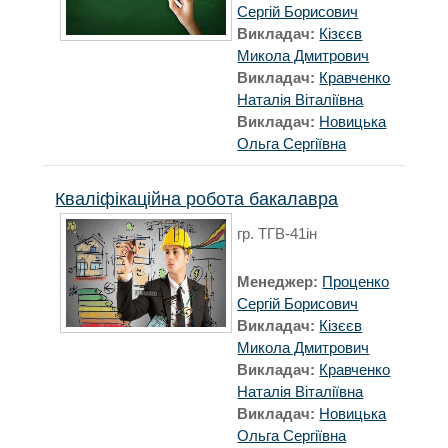
Сергій Борисович
Викладач:
Кізєєв
Микола Дмитрович
Викладач:
Кравченко
Наталія Віталіївна
Викладач:
Новицька
Ольга Сергіївна
Кваліфікаційна робота бакалавра
гр. ТГВ-41ін
Менеджер:
Проценко
Сергій Борисович
Викладач:
Кізєєв
Микола Дмитрович
Викладач:
Кравченко
Наталія Віталіївна
Викладач:
Новицька
Ольга Сергіївна