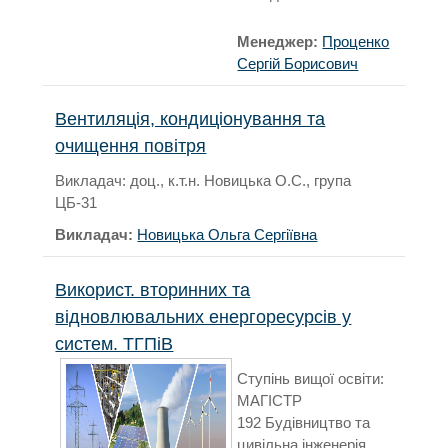
Менеджер:
Проценко
Сергій Борисович
Вентиляція, кондиціонування та
очищення повітря
Викладач: доц., к.т.н. Новицька О.С., група
ЦБ-31
Викладач:
Новицька Ольга Сергіївна
Використ. вторинних та
відновлювальних енергоресурсів у
систем. ТГПіВ
Ступінь вищої освіти:
МАГІСТР
192 Будівництво та
цивільна інженерія