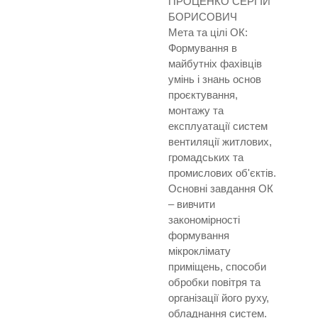
ПРОЦЕНКО СЕРГІЙ
БОРИСОВИЧ
Мета та цілі ОК:
Формування в
майбутніх фахівців
умінь і знань основ
проєктування,
монтажу та
експлуатації систем
вентиляції житлових,
громадських та
промислових об'єктів.
Основні завдання ОК
– вивчити
закономірності
формування
мікроклімату
приміщень, способи
обробки повітря та
організації його руху,
обладнання систем.