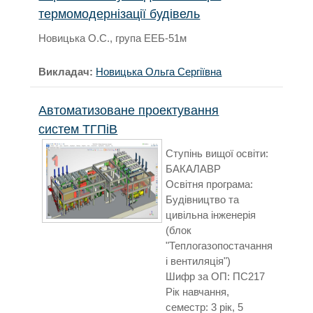
термомодернізації будівель
Новицька О.С., група ЕЕБ-51м
Викладач:
Новицька Ольга Сергіївна
Автоматизоване проектування
систем ТГПіВ
Ступінь вищої освіти:
БАКАЛАВР
Освітня програма:
Будівництво та
цивільна інженерія
(блок
"Теплогазопостачання
і вентиляція")
Шифр за ОП: ПС217
Рік навчання,
семестр: 3 рік, 5