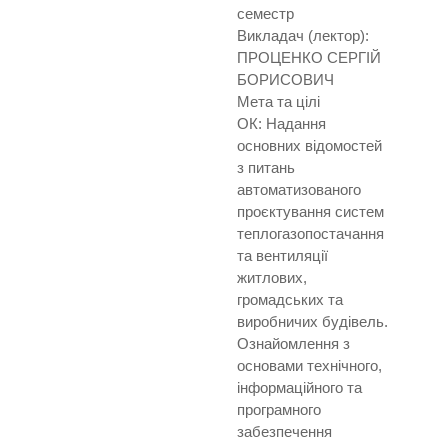
семестр
Викладач (лектор):
ПРОЦЕНКО СЕРГІЙ
БОРИСОВИЧ
Мета та цілі
ОК: Надання
основних відомостей
з питань
автоматизованого
проєктування систем
теплогазопостачання
та вентиляції
житлових,
громадських та
виробничих будівель.
Ознайомлення з
основами технічного,
інформаційного та
програмного
забезпечення