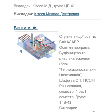
Викладач: Кізєєв М.Д., група ЦБ-41
Викладач:
Кізєєв Микола Дмитрович
Вентиляція
Ступінь вищої освіти:
БАКАЛАВР
Освітня програма:
Будівництво та
цивільна інженерія
(блок
"Теплогазопостачання
і вентиляція")
Шифр за ОП: ПС144
Рік навчання,
семестр: 4 рік, І
семестр. Група:
ТГВ-41
Викладач: