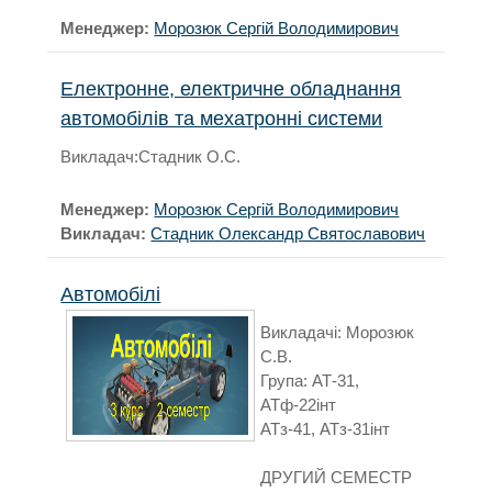
Менеджер:
Морозюк Сергій Володимирович
Електронне, електричне обладнання
автомобілів та мехатронні системи
Викладач:Стадник О.С.
Менеджер:
Морозюк Сергій Володимирович
Викладач:
Стадник Олександр Святославович
Автомобілі
Викладачі: Морозюк
С.В.
Група: АТ-31,
АТф-22інт
АТз-41, АТз-31інт
ДРУГИЙ СЕМЕСТР