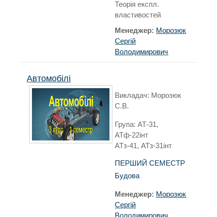
Теорія експл.
властивостей
Менеджер:
Морозюк
Сергій
Володимирович
Автомобілі
Викладач: Морозюк
С.В.
Група: АТ-31,
АТф-22інт
АТз-41, АТз-31інт
ПЕРШИЙ СЕМЕСТР
Будова
Менеджер:
Морозюк
Сергій
Володимирович