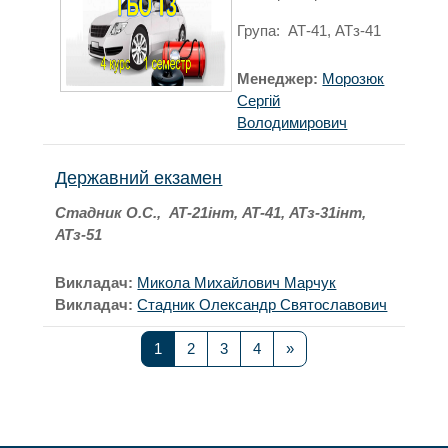
Група: АТ-41, АТз-41
Менеджер:
Морозюк
Сергій
Володимирович
Державний екзамен
Стадник О.С., АТ-21інт, АТ-41, АТз-31інт,
АТз-51
Викладач:
Микола Михайлович Марчук
Викладач:
Стадник Олександр Святославович
Сторінка 1
Сторінка 2
Сторінка 3
Сторінка 4
Наступна сторінка
1
2
3
4
»