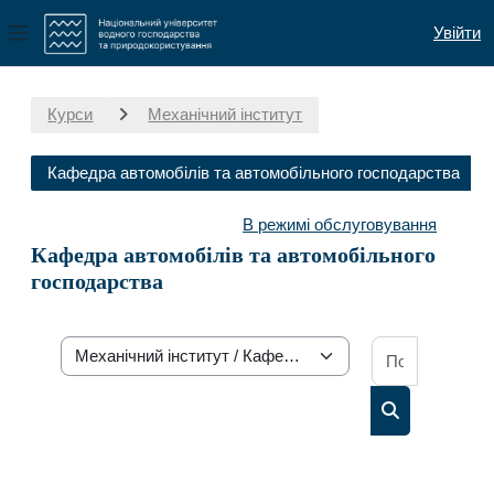
Увійти
Бокова панель
Перейти до головного вмісту
Курси
Механічний інститут
Кафедра автомобілів та автомобільного господарства
В режимі обслуговування
Кафедра автомобілів та автомобільного
господарства
Пошук осв
Категорії курсів
Пошук освітн