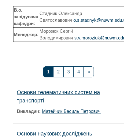
В.о.
Стадник Олександр
завідувача
Святославович
o.s.stadnyk@nuwm.edu.ua
кафедри:
Морозюк Сергій
Менеджер:
Володимирович
s.v.moroziuk@nuwm.edu.ua
Сторінка 1
Сторінка 2
Сторінка 3
Сторінка 4
Наступна сторінка
1
2
3
4
»
Основи телематичних систем на
транспорті
Викладач:
Матейчик Василь Петрович
Основи наукових досліджень