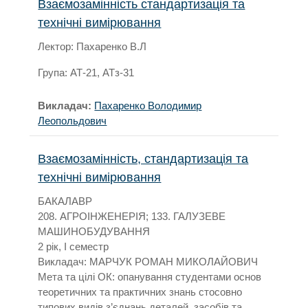
Взаємозамінність стандартизація та
технічні вимірювання
Лектор: Пахаренко В.Л
Група: АТ-21,
АТз-31
Викладач:
Пахаренко Володимир
Леопольдович
Взаємозамінність, стандартизація та
технічні вимірювання
БАКАЛАВР
208. АГРОІНЖЕНЕРІЯ; 133. ГАЛУЗЕВЕ
МАШИНОБУДУВАННЯ
2 рік, I семестр
Викладач: МАРЧУК РОМАН МИКОЛАЙОВИЧ
Мета та цілі ОК: опанування студентами основ
теоретичних та практичних знань стосовно
типових видів з’єднань деталей, засобів та