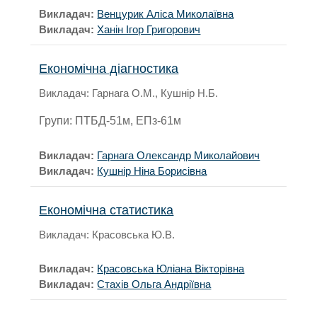
Викладач:
Венцурик Аліса Миколаївна
Викладач:
Ханін Ігор Григорович
Економічна діагностика
Викладач: Гарнага О.М., Кушнір Н.Б.
Групи: ПТБД-51м, ЕПз-61м
Викладач:
Гарнага Олександр Миколайович
Викладач:
Кушнір Ніна Борисівна
Економічна статистика
Викладач: Красовська Ю.В.
Викладач:
Красовська Юліана Вікторівна
Викладач:
Стахів Ольга Андріївна