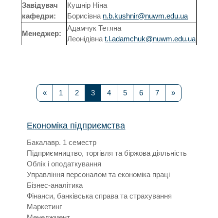
Завідувач
Кушнір Ніна
кафедри:
Борисівна
n.b.kushnir@nuwm.edu.ua
Адамчук Тетяна
Менеджер:
Леонідівна
t.l.adamchuk@nuwm.edu.ua
Попередня сторінка
Сторінка 1
Сторінка 2
Сторінка 3
Сторінка 4
Сторінка 5
Сторінка 6
Сторінка 7
Наступна ст
«
1
2
3
4
5
6
7
»
Економіка підприємства
Бакалавр. 1 семестр
Підприємництво, торгівля та біржова діяльність
Облік і оподаткування
Управління персоналом та економіка праці
Бізнес-аналітика
Фінанси, банківська справа та страхування
Маркетинг
Менеджмент