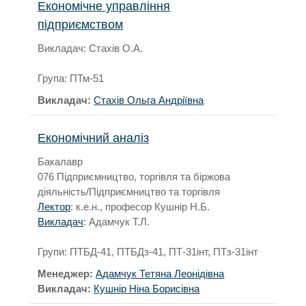
Економічне управління
підприємством
Викладач: Стахів О.А.
Група: ПТм-51
Викладач:
Стахів Ольга Андріївна
Економічний аналіз
Бакалавр
076 Підприємництво, торгівля та біржова
діяльність/Підприємництво та торгівля
Лектор
: к.е.н., професор Кушнір Н.Б.
Викладач
: Адамчук Т.Л.
Групи: ПТБД-41, ПТБДз-41, ПТ-31інт, ПТз-31інт
Менеджер:
Адамчук Тетяна Леонідівна
Викладач:
Кушнір Ніна Борисівна