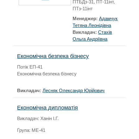
ПТБДз-31, ПТ-11інт,
ПТз-11інт
Менеджер:
Адамчук
Тетяна Леонідівна
Викладач:
Стахів
Ольга Андріївна
Економічна безпека бізнесу
Потік ЕП-41
Економічна безпека бізнесу
Викладач:
Лесняк Олександр Юрійович
Економічна дипломатія
Викладач: Ханін І.Г.
Група: МЕ-41