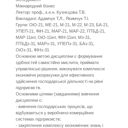
Міжнародний бізнес
Лектор: проф., к.е.н. Кузнєцова Т.В.
Викладачі: Адамчук Т.Л., Якимчук Т.І.
Групи: ОіО-21, МЕ-21, М-21, М-22, М-23, БА-21,
УПЕП-21, ФіН-21, МАР-21, МАР-22, ПТБД-21,
МАР-11інт, ОіО-11інт, ФІН-11інт, Мз-31,
ПТБДз-31, МАРз-31, УПЕПз-31, БАз-31,
ОіОз-31, ФІНз-31
Основною метою дисципліни є формування
здібностей самостійно мислити, приймати
управлінські рішення, виконувати комплексні
економічні розрахунки для ефективного
здійснення господарської діяльності на рівні
підприємств.
Основними цілями (завданнями) вивчення
дисципліни є:
- вивчення господарських процесів, що
відбуваються у виробничо-комерційних
системах підприємств;
- закріплення комплексу економічних знань і