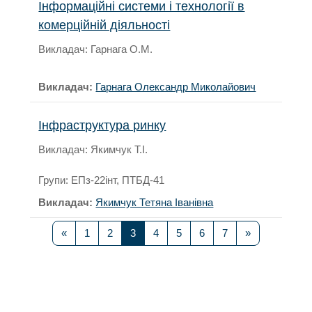
Інформаційні системи і технології в
комерційній діяльності
Викладач: Гарнага О.М.
Викладач:
Гарнага Олександр Миколайович
Інфраструктура ринку
Викладач: Якимчук Т.І.
Групи: ЕПз-22інт, ПТБД-41
Викладач:
Якимчук Тетяна Іванівна
Попередня сторінка
Сторінка 1
Сторінка 2
Сторінка 3
Сторінка 4
Сторінка 5
Сторінка 6
Сторінка 7
Наступна ст
«
1
2
3
4
5
6
7
»