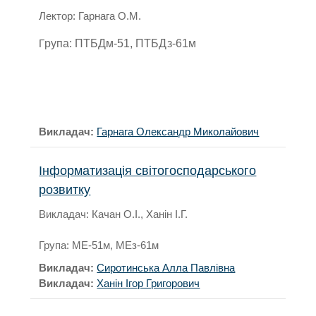
Лектор: Гарнага О.М.
Г
рупа: ПТБДм-51, ПТБДз-61м
Викладач:
Гарнага Олександр Миколайович
Інформатизація світогосподарського
розвитку
Викладач: Качан О.І., Ханін І.Г.
Група: МЕ-51м, МЕз-61м
Викладач:
Сиротинська Алла Павлівна
Викладач:
Ханін Ігор Григорович