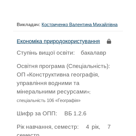
Викладач:
Костриченко Валентина Михайлівна
Економіка природокористування
Ступінь вищої освіти:
бакалавр
Освітня програма (Спеціальність):
ОП
Конструктивна географія,
«
управління водними та
мінеральними ресурсами
»;
спеціальність 106 «Географія»
Шифр за ОПП:
ВБ 1.2.6
Рік навчання, семестр:
4
рік,
7
семестр