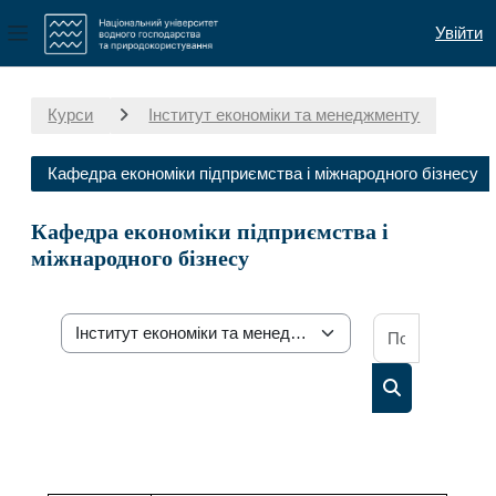
Увійти
Бокова панель
Перейти до головного вмісту
Курси
Інститут економіки та менеджменту
Кафедра економіки підприємства і міжнародного бізнесу
Кафедра економіки підприємства і
міжнародного бізнесу
Пошук осв
Категорії курсів
Пошук освітн