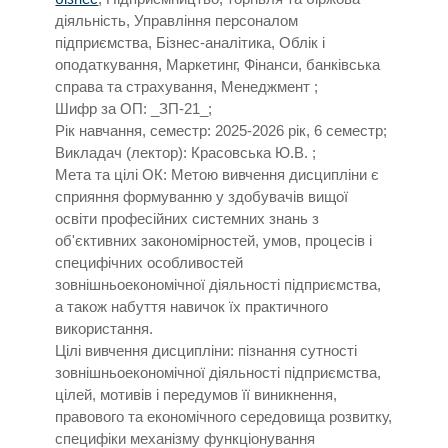
діяльність, Управління персоналом
підприємства, Бізнес-аналітика, Облік і
оподаткування, Маркетинг, Фінанси, банківська
справа та страхування, Менеджмент ;
Шифр за ОП: _ЗП-21_;
Рік навчання, семестр: 2025-2026 рік, 6 семестр;
Викладач (лектор): Красовська Ю.В. ;
Мета та цілі ОК: Метою вивчення дисципліни є
сприяння формуванню у здобувачів вищої
освіти професійних системних знань з
об'єктивних закономірностей, умов, процесів і
специфічних особливостей
зовнішньоекономічної діяльності підприємства,
а також набуття навичок їх практичного
використання.
Цілі вивчення дисципліни: пізнання сутності
зовнішньоекономічної діяльності підприємства,
цілей, мотивів і передумов її виникнення,
правового та економічного середовища розвитку,
специфіки механізму функціонування