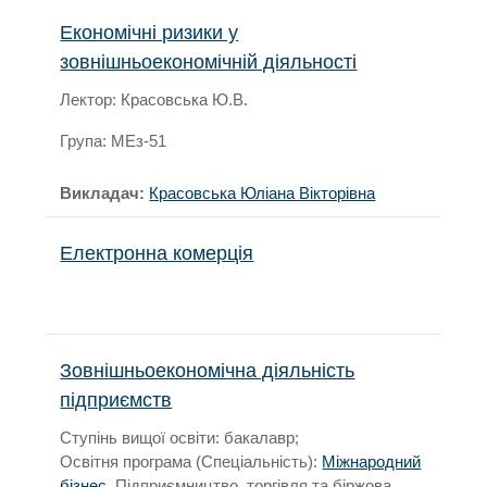
Економічні ризики у
зовнішньоекономічній діяльності
Лектор: Красовська Ю.В.
Група: МЕз-51
Викладач:
Красовська Юліана Вікторівна
Електронна комерція
Зовнішньоекономічна діяльність
підприємств
Ступінь вищої освіти: бакалавр;
Освітня програма (Спеціальність):
Міжнародний
бізнес
, Підприємництво, торгівля та біржова