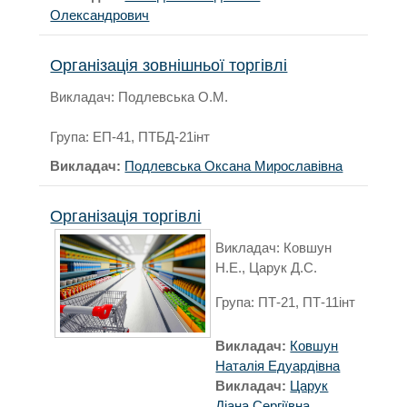
Олександрович
Організація зовнішньої торгівлі
Викладач: Подлевська О.М.
Група: ЕП-41, ПТБД-21інт
Викладач:
Подлевська Оксана Мирославівна
Організація торгівлі
Викладач: Ковшун
Н.Е., Царук Д.С.
Група: ПТ-21, ПТ-11інт
Викладач:
Ковшун
Наталія Едуардівна
Викладач:
Царук
Діана Сергіївна