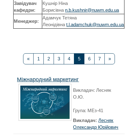
Завідувач
Кушнір Ніна
кафедри:
Борисівна
n.b.kushnir@nuwm.edu.ua
Адамчук Тетяна
Менеджер:
Леонідівна
t.l.adamchuk@nuwm.edu.ua
Попередня сторінка
Сторінка 1
Сторінка 2
Сторінка 3
Сторінка 4
Сторінка 5
Сторінка 6
Сторінка 7
Наступна ст
«
1
2
3
4
5
6
7
»
Міжнародний маркетинг
Викладач: Лесняк
О.Ю.
Група: МЕз-41
Викладач:
Лесняк
Олександр Юрійович