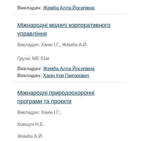
Викладач:
Жемба Алла Йосипівна
Міжнародні моделі корпоративного
управління
Викладач: Ханін І.Г., Жемба А.Й.
Групи: МЕ-51м
Викладач:
Жемба Алла Йосипівна
Викладач:
Ханін Ігор Григорович
Міжнародні природоохоронні
програми та проєкти
Викладач: Ханін І.Г.;
Ковшун Н.Е.
Жемба А.Й.