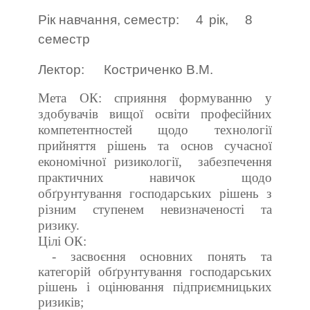
Рік навчання, семестр:
4
рік,
8
семестр
Лектор:
Костриченко В.М.
Мета ОК:
сприяння формуванню у
здобувачів вищої освіти професійних
компетентностей щодо технології
прийняття рішень та основ сучасної
економічної ризикології,
забезпечення
практичних навичок щодо
обґрунтування господарських рішень з
різним ступенем невизначеності та
ризику.
Цілі ОК:
- засвоєння основних понять та
категорій обґрунтування господарських
рішень і оцінювання підприємницьких
ризиків;