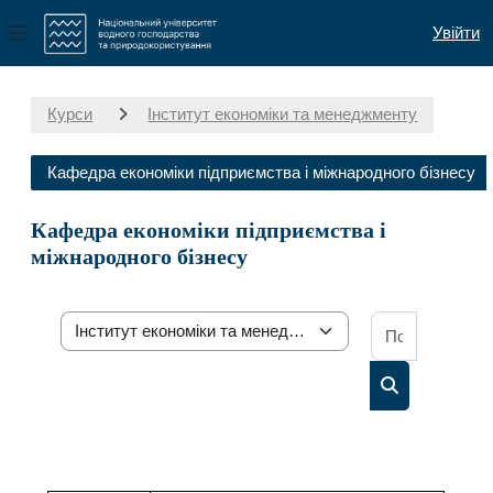
Увійти
Бокова панель
Перейти до головного вмісту
Курси
Інститут економіки та менеджменту
Кафедра економіки підприємства і міжнародного бізнесу
Кафедра економіки підприємства і
міжнародного бізнесу
Пошук осв
Категорії курсів
Пошук освітн