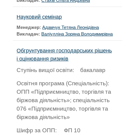
Викладач:
Стахів Ольга Андріївна
Науковий семінар
Менеджер:
Адамчук Тетяна Леонідівна
Викладач:
Валіулліна Зоряна Володимирівна
Обгрунтування господарських рішень
і оцінювання ризиків
Ступінь вищої освіти:
бакалавр
Освітня програма (Спеціальність):
ОПП «Підприємництво, торгівля та
біржова діяльність»; спеціальність
076 «Підприємництво, торгівля та
біржова діяльність»
Шифр за ОПП:
ФП
10