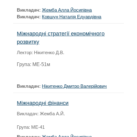
Викладач:
Жемба Алла Йосипівна
Викладач:
Ковшун Наталія Едуардівна
Міжнародні стратегії економічного
розвитку
Лектор: Нікитенко Д.В.
Група: МЕ-51м
Викладач:
Нікитенко Дмитро Валерійович
Міжнародні фінанси
Викладач: Жемба А.Й.
Група: МЕ-41
Викладач:
Жемба Алла Йосипівна