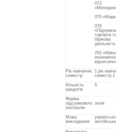
073
«Менеджмент»
075 «Маркетинг»
076
«Підприємництво,
торгівля та
біржова
діяльність»,
292 «Міжнародні
економічні
відносини».
Рік навчання,
1 рік навчання,
семестр
семестр 1
Кількість
5
кредитів
Форма
підсумкового
залік
контролю
Мова
українська /
викладання
англійська
Викладачі: