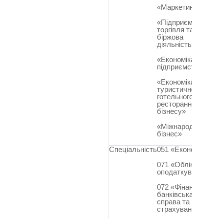
«Маркетинг»
«Підприємництво,
торгівля та
біржова
діяльність»
«Економіка
підприємства»
«Економіка
туристичного,
готельного та
ресторанного
бізнесу»
«Міжнародний
бізнес»
Спеціальність
051 «Економіка»
071 «Облік і
оподаткування»
072 «Фінанси,
банківська
справа та
страхування»