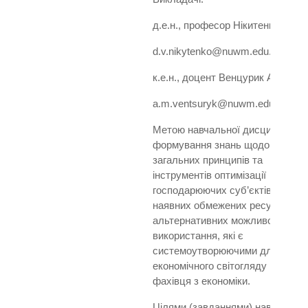
д.е.н., професор Нікитенко Д.В.
d.v.nikytenko@nuwm.edu.ua
к.е.н., доцент Венцурик А.М.
a.m.ventsuryk@nuwm.edu.ua
Метою навчальної дисципліни є
формування знань щодо
загальних принципів та
інструментів оптимізації рішень
господарюючих суб’єктів за
наявних обмежених ресурсів та
альтернативних можливостей їх
використання, які є
системоутворюючими для
економічного світогляду
фахівця з економіки.
Цілями (завданнями) навчальної