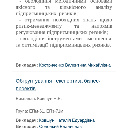
- оволодіння методичними основами
якісного та кількісного аналізу
підприємницьких
ризиків;
- отримання необхідних знань щодо
ризик-менеджменту та напрямів
регулювання підприємницьких ризиків;
- оволодіння інструментами
зменшення
та оптимізації
підприємницьких ризиків.
Викладач:
Костриченко Валентина Михайлівна
Обгрунтування і експертиза бізнес-
проектів
Викладач: Ковшун Н.Е.
Група: ЕПм-61, ЕПз-71м
Викладач:
Ковшун Наталія Едуардівна
Викладач:
Солодкий Владислав