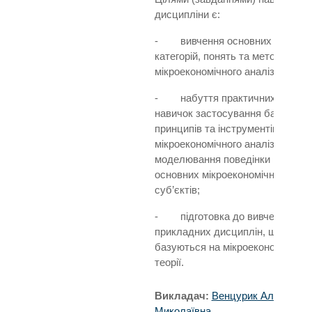
дисципліни є:
- вивчення основних
категорій, понять та методів
мікроекономічного аналізу;
- набуття практичних
навичок застосування базових
принципів та інструментів
мікроекономічного аналізу до
моделювання поведінки
основних мікроекономічних
суб’єктів;
- підготовка до вивчення
прикладних дисциплін, що
базуються на мікроекономічній
теорії.
Викладач:
Венцурик Аліса
Миколаївна