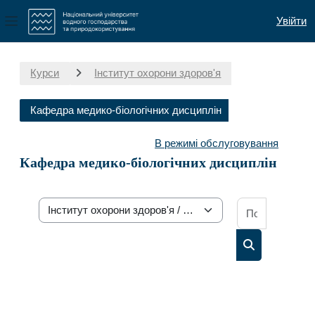
Увійти
Бокова панель
Перейти до головного вмісту
Курси
Інститут охорони здоров'я
Кафедра медико-біологічних дисциплін
В режимі обслуговування
Кафедра медико-біологічних дисциплін
Пошук осв
Категорії курсів
Пошук освітн