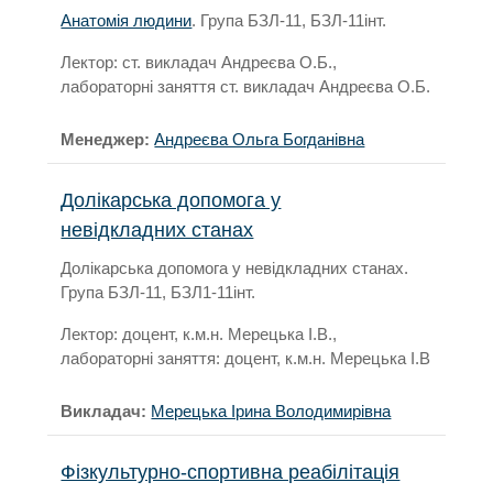
Анатомія людини
. Група БЗЛ-11, БЗЛ-11інт.
Лектор: ст. викладач Андреєва О.Б.,
лабораторні заняття ст. викладач Андреєва О.Б.
Менеджер:
Андреєва Ольга Богданівна
Долікарська допомога у
невідкладних станах
Долікарська допомога у невідкладних станах.
Група БЗЛ-11, БЗЛ1-11інт.
Лектор: доцент, к.м.н. Мерецька І.В.,
лабораторні заняття: доцент, к.м.н. Мерецька І.В
Викладач:
Мерецька Ірина Володимирівна
Фізкультурно-спортивна реабілітація