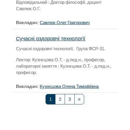
Відповідальний : Доктор філософії, доцент
Савлюк О.Г.
Викладач:
Савлюк Олег Григорович
Сучасні оздоровчі технології
Сучасні оздоровчі технології. Група ФСР-31.
Лектор: Кузнєцова О.Т. - д.пед.н., професор,
лабораторні заняття : Кузнєцова О.Т. - д.пед.н.,
професор.
Викладач:
Кузнєцова Олена Тимофіївна
Сторінка 1
Сторінка 2
Сторінка 3
Наступна сторінка
1
2
3
»