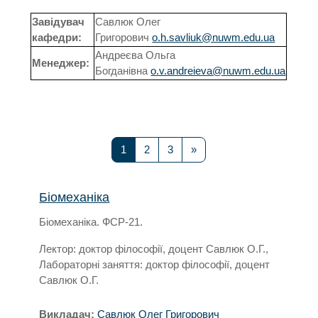
Завідувач
Савлюк Олег
кафедри:
Григорович
o.h.savliuk@nuwm.edu.ua
Андреєва Ольга
Менеджер:
Богданівна
o.v.andreieva@nuwm.edu.ua
Сторінка 1
Сторінка 2
Сторінка 3
Наступна сторінка
1
2
3
»
Біомеханіка
Біомеханіка. ФСР-21.
Лектор: доктор філософії, доцент Савлюк О.Г.,
Лабораторні заняття: доктор філософії, доцент
Савлюк О.Г.
Викладач:
Савлюк Олег Григорович