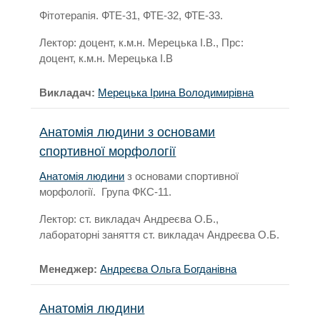
Фітотерапія. ФТЕ-31, ФТЕ-32, ФТЕ-33.
Лектор: доцент, к.м.н. Мерецька І.В., Прс:
доцент, к.м.н. Мерецька І.В
Викладач:
Мерецька Ірина Володимирівна
Анатомія людини з основами
спортивної морфології
Анатомія людини
з основами спортивної
морфології. Група ФКС-11.
Лектор: ст. викладач Андреєва О.Б.,
лабораторні заняття ст. викладач Андреєва О.Б.
Менеджер:
Андреєва Ольга Богданівна
Анатомія людини