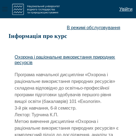
Увійти
Бокова панель
Перейти до головного вмісту
В режимі обслуговування
Інформація про курс
Охорона і раціональне використання природних
ресурсів
Програма навчальної дисципліни «Охорона і
раціональне використання природних ресурсів»
складена відповідно до освітньо-професійної
програми підготовки здобувачів першого рівня
вищої освіти (бакалаврів) 101 «Екологія».
3-й рік навчання, 6-й семестр.
Лектор: Турчина К.П.
Метою вивчення дисципліни «Охорона і
раціональне використання природних ресурсів» є
комплексний підхід до дослідження, аналізу та