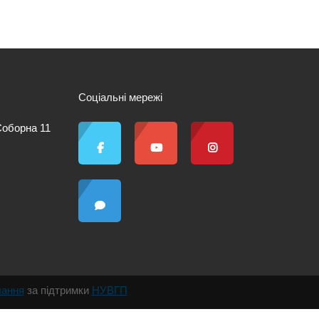
Соціальні мережі
 Соборна 11
чання
за підтримки
НУВГП