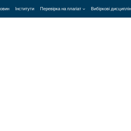
новин
Інститути
Перевірка на плагіат
Вибіркові дисциплі