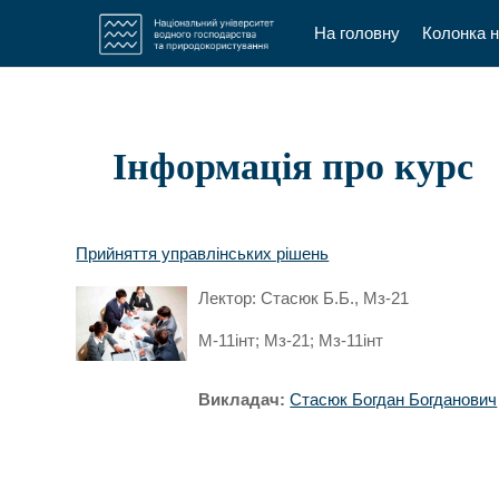
На головну
Колонка 
Перейти до головного вмісту
Інформація про курс
Прийняття управлінських рішень
Лектор: Стасюк Б.Б., Мз-21
М-11інт; Мз-21; Мз-11інт
Викладач:
Стасюк Богдан Богданович