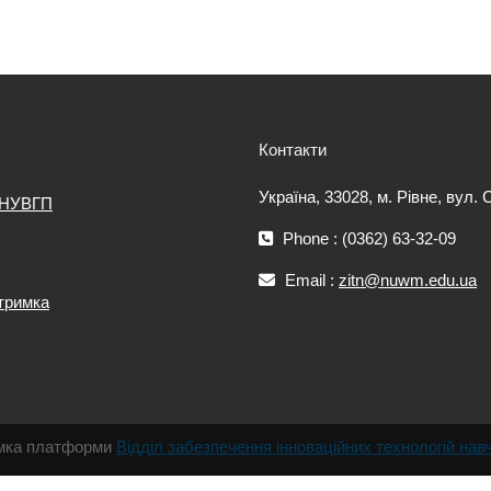
Контакти
Україна, 33028, м. Рівне, вул.
 НУВГП
Phone : (0362) 63-32-09
Email :
zitn@nuwm.edu.ua
дтримка
римка платформи
Відділ забезпечення інноваційних технологій нав