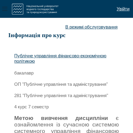
Увійти
Бокова панель
Перейти до головного вмісту
В режимі обслуговування
Інформація про курс
Публічне управління фінансово-економічною
політикою
бакалавр
ОП "Публічне управління та адміністрування"
281 "Публічне управління та адміністрування"
4 курс 7 семестр
Метою вивчення дисципліни
є
ознайомлення із сучасною системою
системного управління фінансовою