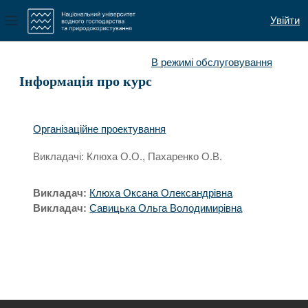
Увійти
Бокова панель
Перейти до головного вмісту
В режимі обслуговування
Інформація про курс
Організаційне проектування
Викладачі: Клюха О.О., Пахаренко О.В.
Викладач:
Клюха Оксана Олександрівна
Викладач:
Савицька Ольга Володимирівна