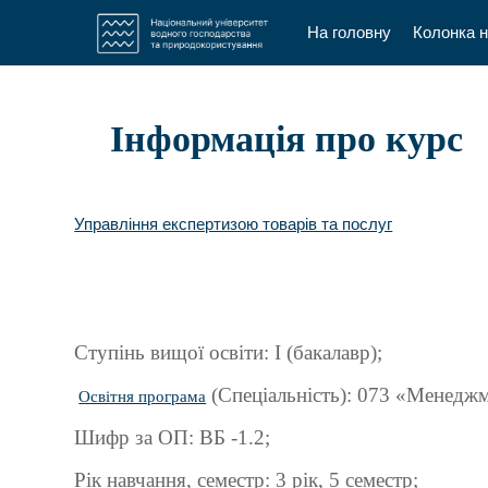
На головну
Колонка 
Перейти до головного вмісту
Інформація про курс
Управління експертизою товарів та послуг
Ступінь вищої освіти: І (бакалавр);
(Спеціальність):
073
«
Менеджм
Освітня програма
Шифр за ОП:
ВБ -1.2;
Рік навчання, семестр: 3 рік, 5 семестр;