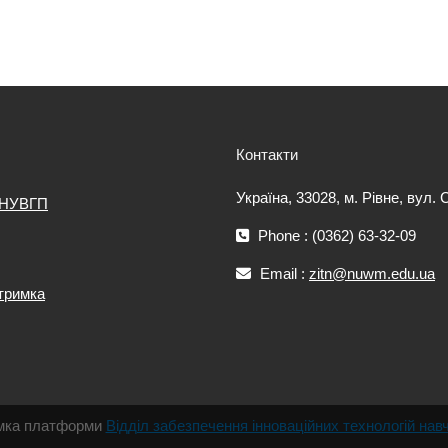
Контакти
Україна, 33028, м. Рівне, вул.
 НУВГП
Phone : (0362) 63-32-09
Email :
zitn@nuwm.edu.ua
дтримка
римка платформи
Відділ забезпечення інноваційних технологій нав