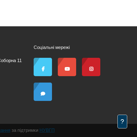
Соціальні мережі
 Соборна 11
чання
за підтримки
НУВГП