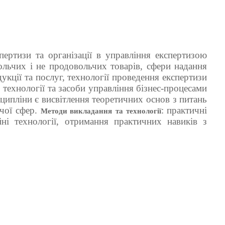
ертизи та організації в управління експертизою
ольчих і не продовольчих товарів, сфери надання
дукції та послуг, технології проведення експертизи
 технології та засоби управління бізнес-процесами
ципліни є висвітлення теоретичних основ з питань
ичої сфер.
: практичні
Методи викладання
та технології
ійні технології, отримання практичних навиків з