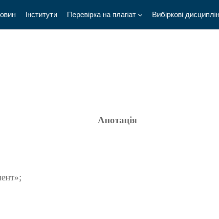
новин
Інститути
Перевірка на плагіат
Вибіркові дисциплі
Анотація
ент
»
;