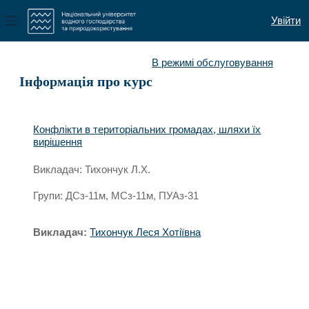
Увійти
Бокова панель
Перейти до головного вмісту
В режимі обслуговування
Інформація про курс
Конфлікти в територіальних громадах, шляхи їх
вирішення
Викладач: Тихончук Л.Х.
Групи: ДСз-11м, МСз-11м, ПУАз-31
Викладач:
Тихончук Леся Хотіївна