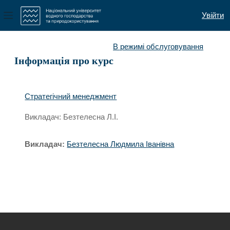
Увійти
Бокова панель
Перейти до головного вмісту
В режимі обслуговування
Інформація про курс
Стратегічний менеджмент
Викладач: Безтелесна Л.І.
Викладач:
Безтелесна Людмила Іванівна