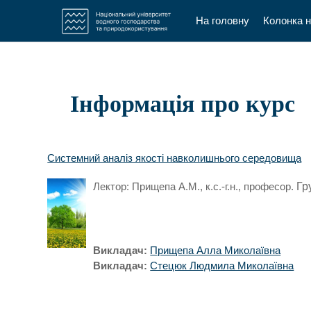
На головну
Колонка 
Перейти до головного вмісту
Інформація про курс
Системний аналіз якості навколишнього середовища
Лектор: Прищепа А.М., к.с.-г.н., професор.
Гр
Викладач:
Прищепа Алла Миколаївна
Викладач:
Стецюк Людмила Миколаївна