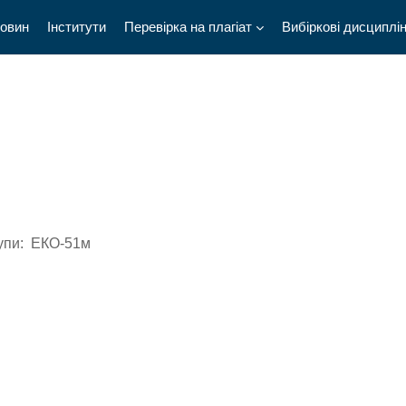
новин
Інститути
Перевірка на плагіат
Вибіркові дисциплі
упи: ЕКО-51м