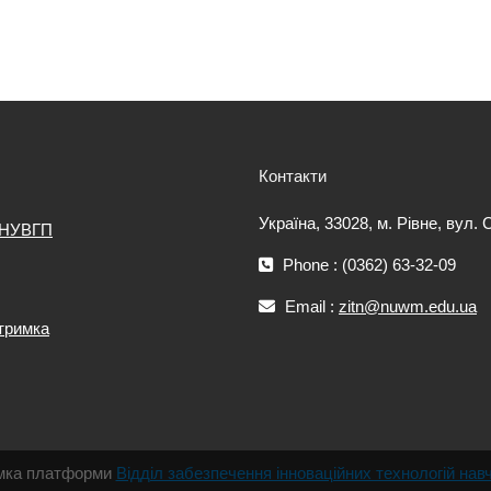
Контакти
Україна, 33028, м. Рівне, вул.
 НУВГП
Phone : (0362) 63-32-09
Email :
zitn@nuwm.edu.ua
дтримка
римка платформи
Відділ забезпечення інноваційних технологій нав