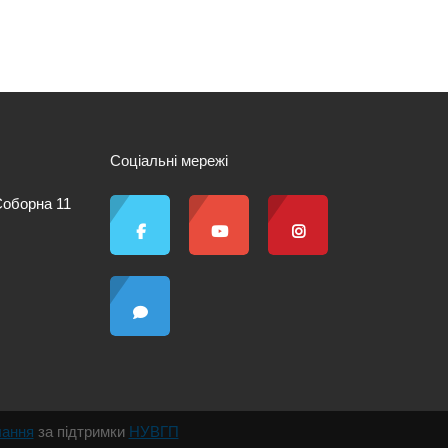
Соціальні мережі
 Соборна 11
чання
за підтримки
НУВГП