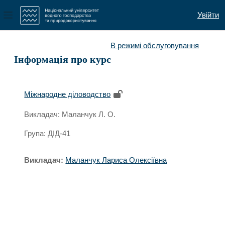
Увійти
Бокова панель
Перейти до головного вмісту
В режимі обслуговування
Інформація про курс
Міжнародне діловодство
Викладач: Маланчук Л. О.
Група: ДІД-41
Викладач:
Маланчук Лариса Олексіївна