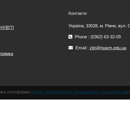
Контакти
Україна, 33028, м. Рівне, вул.
 НУВГП
Phone : (0362) 63-32-09
Email :
zitn@nuwm.edu.ua
дтримка
римка платформи
Відділ забезпечення інноваційних технологій нав