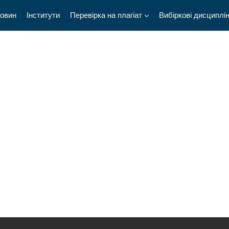
новин
Інститути
Перевірка на плагіат
Вибіркові дисциплі