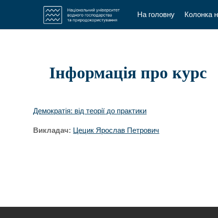
На головну
Колонка 
Перейти до головного вмісту
Інформація про курс
Демократія: від теорії до практики
Викладач:
Цецик Ярослав Петрович