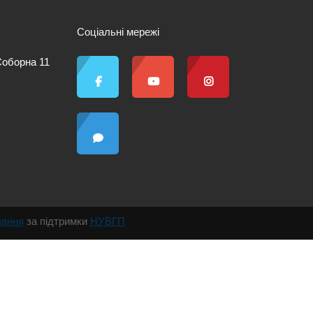
Соціальні мережі
 Соборна 11
чання
за підтримки
НУВГП