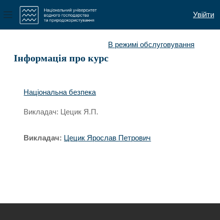
Увійти
Бокова панель
Перейти до головного вмісту
В режимі обслуговування
Інформація про курс
Національна безпека
Викладач: Цецик Я.П.
Викладач:
Цецик Ярослав Петрович