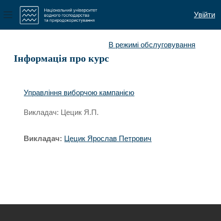
Увійти
Бокова панель
Перейти до головного вмісту
В режимі обслуговування
Інформація про курс
Управління виборчою кампанією
Викладач: Цецик Я.П.
Викладач:
Цецик Ярослав Петрович