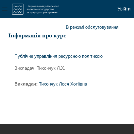
Увійти
Бокова панель
Перейти до головного вмісту
В режимі обслуговування
Інформація про курс
Публічне управління ресурсною політикою
Викладач: Тихончук Л.Х.
Викладач:
Тихончук Леся Хотіївна