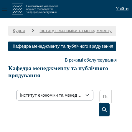
Увійти
Бокова панель
Перейти до головного вмісту
Курси
Інститут економіки та менеджменту
Кафедра менеджменту та публічного врядування
В режимі обслуговування
Кафедра менеджменту та публічного
врядування
Пошук осв
Категорії курсів
Пошук освітн