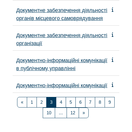
Документне забезпечення діяльності
органів місцевого самоврядування
Документне забезпечення діяльності
організації
Документно-інформаційні комунікації
в публічному управлінні
Документно-інформаційні комунікації
Попередня сторінка
Сторінка 1
Сторінка 2
Сторінка 3
Сторінка 4
Сторінка 5
Сторінка 6
Сторінка 7
Сторінка 8
Сторінка 9
«
1
2
3
4
5
6
7
8
9
Сторінка 10
Сторінка 12
Наступна сторінка
10
…
12
»