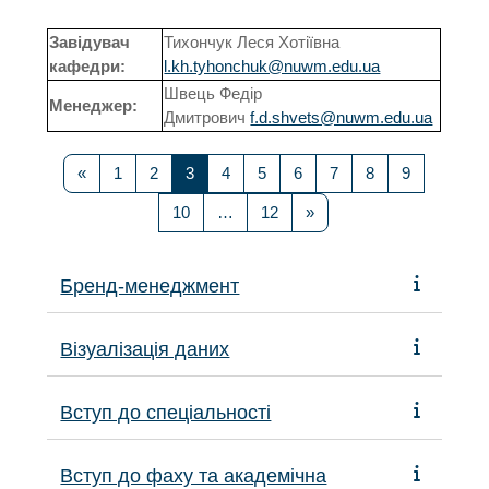
Завідувач
Тихончук Леся Хотіївна
кафедри:
l.kh.tyhonchuk@nuwm.edu.ua
Швець Федір
Менеджер:
Дмитрович
f.d.shvets@nuwm.edu.ua
Попередня сторінка
Сторінка 1
Сторінка 2
Сторінка 3
Сторінка 4
Сторінка 5
Сторінка 6
Сторінка 7
Сторінка 8
Сторінка 9
«
1
2
3
4
5
6
7
8
9
Сторінка 10
Сторінка 12
Наступна сторінка
10
…
12
»
Бренд-менеджмент
Візуалізація даних
Вступ до спеціальності
Вступ до фаху та академічна